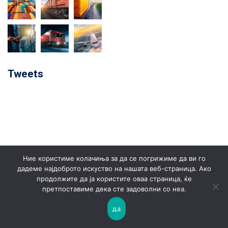
Tweets
Ние користиме колачиња за да се погрижиме да ви го
дадеме најдоброто искуство на нашата веб-страница. Ако
© 2022 Filagrupa Co. / All rights reserved
продолжите да ја користите оваа страница, ќе
претпоставиме дека сте задоволни со неа.
Политика на приватност
да
Политика на колачиња